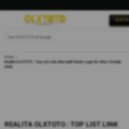
G
r
OLXTO
a
t
i
DAFTAR
LOGIN
s
O
n
g
Home
k
Realita OLXTOTO : Top List Link Alternatif Untuk Login Ke Situs Terbaik
2026
i
r
s
e
-
I
n
d
o
n
REALITA OLXTOTO : TOP LIST LINK
e