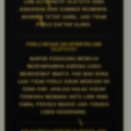
LINK ALTERNATIF OLXTOTO YANG
DIBAGIKAN DARI SUMBER RESMINYA.
AKUNNYA TETAP SAMA, JADI TIDAK
PERLU DAFTAR ULANG.
PERLU NGGAK SIH NYIMPEN LINK
OLXTOTO?
BANYAK PENGGUNA MEMILIH
MENYIMPANNYA KARENA LEBIH
MENGHEMAT WAKTU. PAS MAU BUKA
LAGI TIDAK PERLU SIBUK MENCARI KE
SANA-SINI. APALAGI KALAU SUDAH
TERBIASA MEMAKAI SATU LINK YANG
SAMA, PROSES MASUK JADI TERASA
LEBIH SEDERHANA.