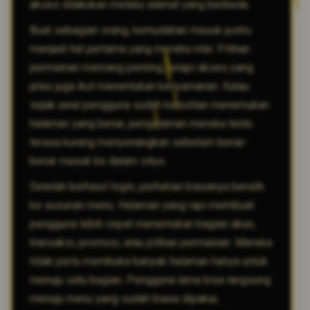
akses dilakukan melalui alamat yang berbeda.
Buat sebagian orang, kemudahan masuk justru
menjadi hal pertama yang mereka nilai. Pilihan
permainan memang penting, tetapi akses yang
jelas juga ikut menentukan kenyamanan. Kalau
sejak awal pengguna sudah kesulitan menemukan
halaman yang benar, pengalaman mereka tentu
terasa kurang menyenangkan sebelum benar-
benar masuk ke dalam situs.
Setelah berhasil login, perhatian biasanya beralih
ke susunan menu. Halaman yang rapi membuat
pengguna lebih cepat menemukan bagian akun,
transaksi, promosi, atau pilihan permainan. Mereka
tidak perlu membuka banyak halaman hanya untuk
menuju satu bagian. Pengguna lama bisa langsung
menuju menu yang sudah biasa dipakai,