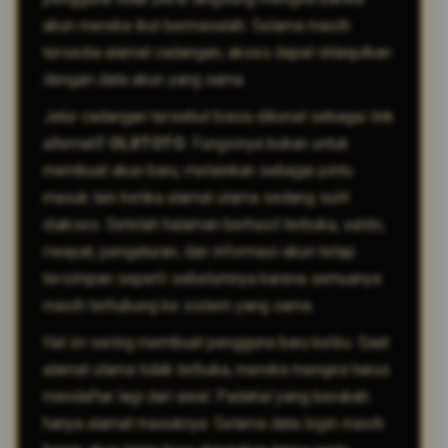
akun mereka ikut bermasalah. Selama masih
tersedia alamat cadangan, akses dapat dilanjutkan
dengan data akun yang sama.
Jalur cadangan tersebut biasa dikenal sebagai link
alternatif
OLXTOTO
. Fungsinya bukan untuk
membuat akun baru, melainkan sebagai pintu
masuk lain ketika alamat utama sedang sulit
diakses. Setelah halaman berhasil terbuka, saldo,
riwayat, pengaturan, dan informasi akun tetap
tersimpan seperti sebelumnya karena semuanya
masih terhubung ke sistem yang sama.
Hal ini sering membuat pengguna baru keliru. Saat
alamat utama tidak terbuka, mereka mengira harus
mendaftar lagi dari awal. Padahal yang berubah
hanya alamat masuknya. Selama data login masih