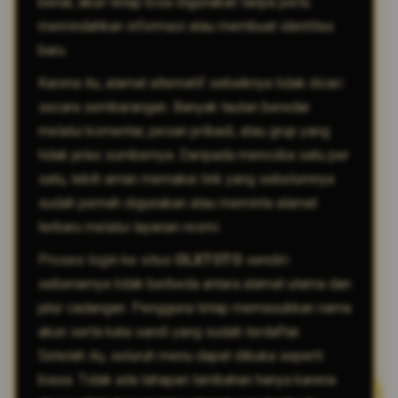
benar, akun tetap bisa digunakan tanpa perlu
memindahkan informasi atau membuat identitas
baru.
Karena itu, alamat alternatif sebaiknya tidak dicari
secara sembarangan. Banyak tautan beredar
melalui komentar, pesan pribadi, atau grup yang
tidak jelas sumbernya. Daripada mencoba satu per
satu, lebih aman memakai link yang sebelumnya
sudah pernah digunakan atau meminta alamat
terbaru melalui layanan resmi.
Proses login ke situs
OLXTOTO
sendiri
sebenarnya tidak berbeda antara alamat utama dan
jalur cadangan. Pengguna tetap memasukkan nama
★
akun serta kata sandi yang sudah terdaftar.
Setelah itu, seluruh menu dapat dibuka seperti
biasa. Tidak ada tahapan tambahan hanya karena