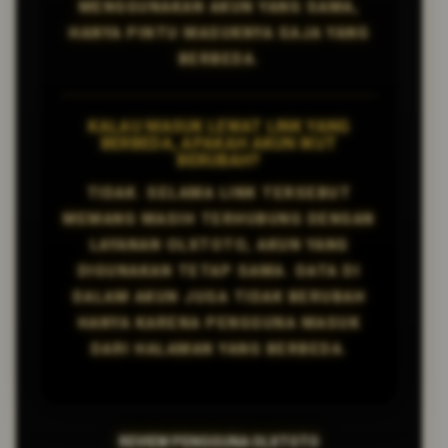
MENGGUNAKAN AKUN YANG SAMA,
HANYA PINTU MASUKNYA SAJA YANG
BERBEDA.
KALAU MASUK LEWAT LINK YANG
BERBEDA, APAKAH AKUN IKUT
BERUBAH?
TIDAK. SELAMA LINK TERSEBUT
MEMANG MASIH TERHUBUNG DENGAN
LAYANAN OLXTOTO, AKUN YANG
DIGUNAKAN TETAP SAMA. DATA DI
DALAM AKUN JUGA TIDAK BERUBAH
HANYA KARENA PENGGUNA MASUK
DARI HALAMAN YANG BERBEDA.
★
REVIEW PENGGUNA OLXTOTO