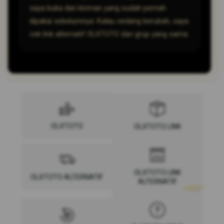
saya buka dari kiriman yang sudah pernah
★
dipakai sebelumnya. Kalau sedang berubah, saya
cek link alternatif OLXTOTO dari grup yang sama.
OLXTOTO
OLXTOTO LINK
OLXTOTO LINK
OLXTOTO ALTERNATIF
ALTERNATIF